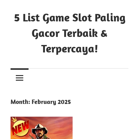
Skip
to
5 List Game Slot Paling
content
Gacor Terbaik &
Terpercaya!
thechalkboard-
tulsa.com
Month:
February 2025